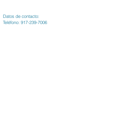
The Change Triangle
Hilary Jacobs Hendel
Datos de contacto:
Teléfono:
917-239-7006
Correo electrónico:
hilaryjacobshendel@gmail.com