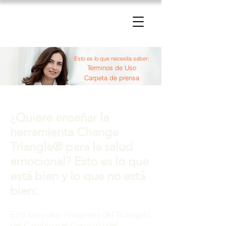
The Change Triangle
Hilary Jacobs Hendel
Esto es lo que necesita saber:
Términos de Uso
Carpeta de prensa
¿Quiere enseñar la
herramienta Change
Triangle® para la salud
emocional? Esto es lo que
está bien y lo que no está
bien:
Está bien usar imágenes del Triángulo
del Cambio y el Currículo del